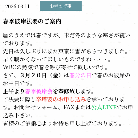
2026.03.11
お寺の行事
春季彼岸法要のご案内
暦のうえでは春ですが、未だ冬のような寒さが続い
ております。
先日は久しぶりにまた東京に雪がちらつきました。
早く暖かくなってほしいものですね・・・。
WBCの熱気で春を呼び寄せて欲しいです。
さて、
３月２０日（金）
は
春分の日
で春のお彼岸の
お中日です。
正午より
春季彼岸会
を奉修致します。
ご法要に際し
卒塔婆のお申し込み
を承っておりま
す。お問合せフォーム、FAXまたは
公式LINE
でお申
込み下さい。
皆様のご参詣心よりお待ち申し上げております。