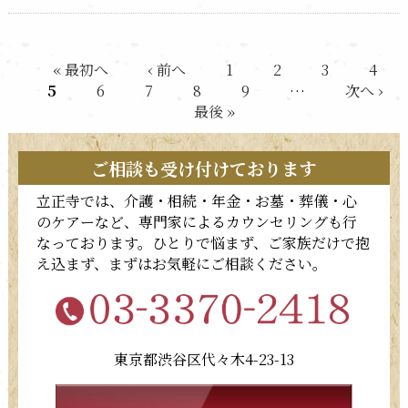
« 最初へ
‹ 前へ
1
2
3
4
5
6
7
8
9
…
次へ ›
最後 »
ご相談も受け付けております
立正寺では、介護・相続・年金・お墓・葬儀・心
のケアーなど、専門家によるカウンセリングも行
なっております。ひとりで悩まず、ご家族だけで抱
え込まず、まずはお気軽にご相談ください。
東京都渋谷区代々木4-23-13