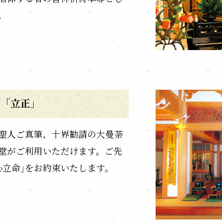
。
堂「立正」
聖人ご真筆、十界勧請の大曼荼
堂がご利用いただけます。ご先
心立命｣をお約束いたします。