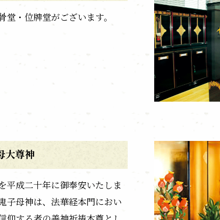
骨堂・位牌堂がございます。
母大尊神
を平成二十年に御奉安いたしま
鬼子母神は、法華経本門におい
信仰する者の善神祈祷本尊とし