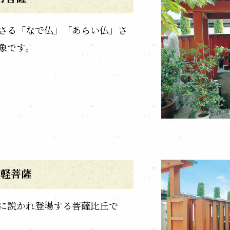
さる「なで仏」「あらい仏」さ
象です。
不軽菩薩
に説かれ登場する菩薩比丘で